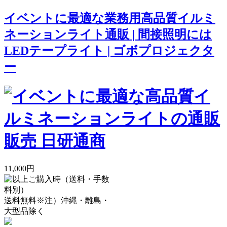
イベントに最適な業務用高品質イルミ
ネーションライト通販 | 間接照明には
LEDテープライト | ゴボプロジェクタ
ー
11,000円
送料無料
※注）沖縄・離島・
大型品除く