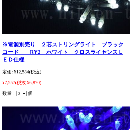
※電源別売り ２芯ストリングライト ブラック
コード RY2 ホワイト クロスライセンスＬ
ＥＤ仕様
定価:
¥12,584
(税込)
¥7,557
(税抜 ¥6,870)
数量：
個