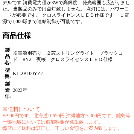
デルです 消費電力僅か3Wで高輝度 発光範囲も広がりまし
た。 当製品のみでは点灯致しません。 点灯には、パワーコ
ードが必要です。 クロスライセンスＬＥＤ仕様です！ １電
源で1,000球まで連結制御が可能です。
商品仕様
製
※電源別売り ２芯ストリングライト ブラックコー
品
ド RY2 夜桜 クロスライセンスＬＥＤ仕様
名:
型
KL-2B100YZ2
番:
製
造
2023年
年:
※送料について
※990円です。北海道:1,650円,沖縄地方:3,300円です。離島等
一部地域においては追加料金が発生致します。
弊店にて送料は訂正し、正しい金額をご案内致します。