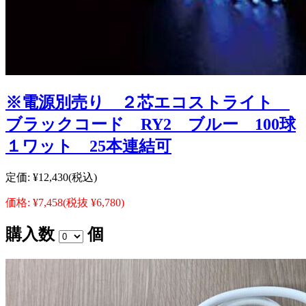
※電源別売り ２芯エコストライト
ブラックコード RY2 ブルー 100球
１ワット 25本連結可
定価:
¥12,430
(税込)
価格:
¥7,458
(税抜 ¥6,780)
購入数
個