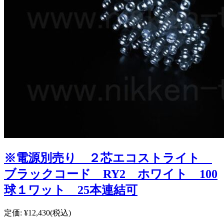
※電源別売り ２芯エコストライト
ブラックコード RY2 ホワイト 100
球１ワット 25本連結可
定価:
¥12,430
(税込)