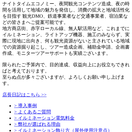
ナイトタイムエコノミー、夜間観光コンテンツ造成、夜の時
間を活用して地域の魅力を発信し、消費の拡大と地域活性化
を目指す 観光DMO、鉄道事業者など交通事業者、宿泊業な
どの皆さまへご提案可能です。
地方商店街、赤字ローカル線、無人駅活用など、これまでに
イルミネーション、ライトアップ機器、施工のみならず、実
際に現地に出向き、何も観光資源がないと主されている地域
での資源掘り起こし、ツアー造成企画、補助金申請、企画書
作成、モニターツアーサポートも実績ございます。
限られたご予算内で、目的達成、収益向上にお役立ちできれ
ばと考えております。
至らぬ点が多々ございますが、よろしくお願い申し上げま
す。
店長日記はこちら >>
> 導入事例
> よくあるご質問
> イルミネーション電気料金
> 弊社が選ばれる理由
> イルミネーション飾り方（屋外使用注意点）