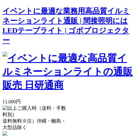
イベントに最適な業務用高品質イルミ
ネーションライト通販 | 間接照明には
LEDテープライト | ゴボプロジェクタ
ー
11,000円
送料無料
※注）沖縄・離島・
大型品除く