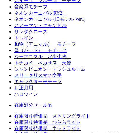
スイーツ フルーツ モチーフ
音楽系モチーフ
ネオンカーニバル RY2
ネオンカーニバル (旧モデル Ver1)
スノーマン・キャンドル
サンタクロース
トレイン
動物（アニマル） モチーフ
鳥（バード） モチーフ
シーアニマル 水生生物
トナカイ ペガサス 天使
シャンピニオン・マッシュルーム
メリークリスマス文字
キャラクターモチーフ
お正月用
ハロウィン
在庫処分セール品
在庫限り特価品 ストリングライト
在庫限り特価品 つららライト
在庫限り特価品 ネットライト