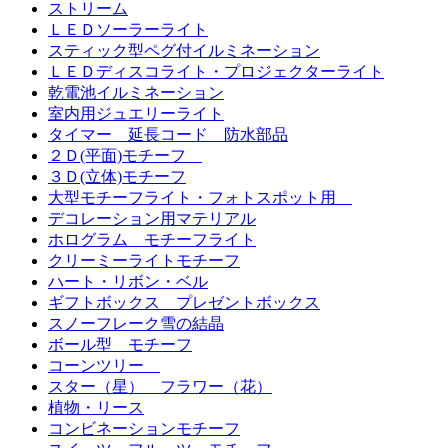
ストリーム
ＬＥＤソーラーライト
スティック型ペグ付イルミネーション
ＬＥＤディスコライト・プロジェクターライト
乾電池イルミネーション
室内用ジュエリーライト
タイマー 延長コード 防水部品
２Ｄ(平面)モチーフ
３Ｄ(立体)モチーフ
大型モチーフライト・フォトスポット用
デコレーション用マテリアル
ホログラム モチーフライト
クリーミーライトモチーフ
ハート・リボン・ベル
ギフトボックス プレゼントボックス
スノーフレーク雪の結晶
ボール型 モチーフ
コーンツリー
スター（星） フラワー（花）
植物・リース
コンビネーションモチーフ