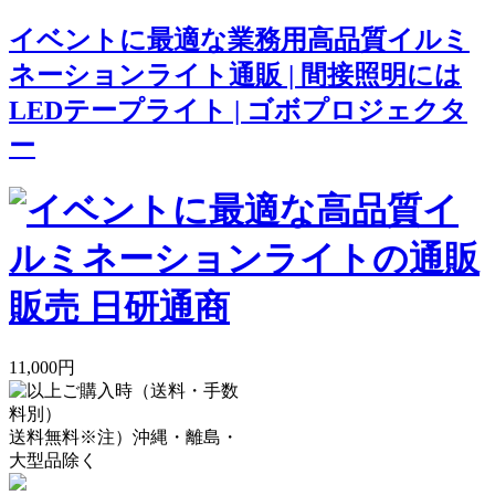
イベントに最適な業務用高品質イルミ
ネーションライト通販 | 間接照明には
LEDテープライト | ゴボプロジェクタ
ー
11,000円
送料無料
※注）沖縄・離島・
大型品除く