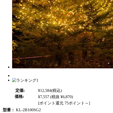
定価:
¥12,584
(税込)
価格:
¥7,557
(税抜 ¥6,870)
[ポイント還元 75ポイント～]
型番：
KL-2B100SG2