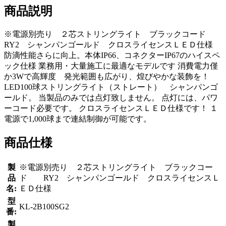
商品説明
※電源別売り ２芯ストリングライト ブラックコード
RY2 シャンパンゴールド クロスライセンスＬＥＤ仕様
防滴性能さらに向上。本体IP66、コネクターIP67のハイスペ
ック仕様 業務用・大量施工に最適なモデルです 消費電力僅
か3Wで高輝度 発光範囲も広がり、煌びやかな装飾を！
LED100球ストリングライト（ストレート） シャンパンゴ
ールド。 当製品のみでは点灯致しません。 点灯には、パワ
ーコード必要です。 クロスライセンスＬＥＤ仕様です！ １
電源で1,000球まで連結制御が可能です。
商品仕様
製
※電源別売り ２芯ストリングライト ブラックコー
品
ド RY2 シャンパンゴールド クロスライセンスＬ
名:
ＥＤ仕様
型
KL-2B100SG2
番:
製