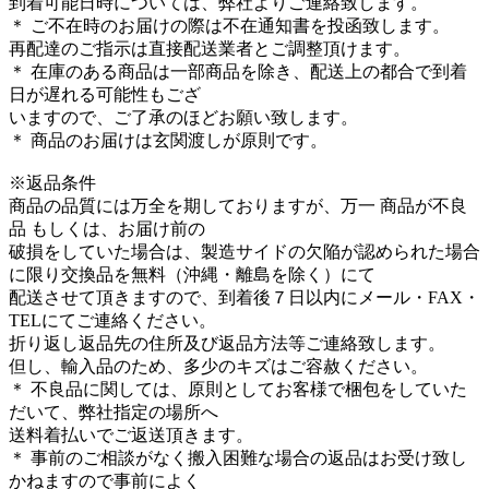
到着可能日時については、弊社よりご連絡致します。
＊ ご不在時のお届けの際は不在通知書を投函致します。
再配達のご指示は直接配送業者とご調整頂けます。
＊ 在庫のある商品は一部商品を除き、配送上の都合で到着
日が遅れる可能性もござ
いますので、ご了承のほどお願い致します。
＊ 商品のお届けは玄関渡しが原則です。
※返品条件
商品の品質には万全を期しておりますが、万一 商品が不良
品 もしくは、お届け前の
破損をしていた場合は、製造サイドの欠陥が認められた場合
に限り交換品を無料（沖縄・離島を除く）にて
配送させて頂きますので、到着後７日以内にメール・FAX・
TELにてご連絡ください。
折り返し返品先の住所及び返品方法等ご連絡致します。
但し、輸入品のため、多少のキズはご容赦ください。
＊ 不良品に関しては、原則としてお客様で梱包をしていた
だいて、弊社指定の場所へ
送料着払いでご返送頂きます。
＊ 事前のご相談がなく搬入困難な場合の返品はお受け致し
かねますので事前によく