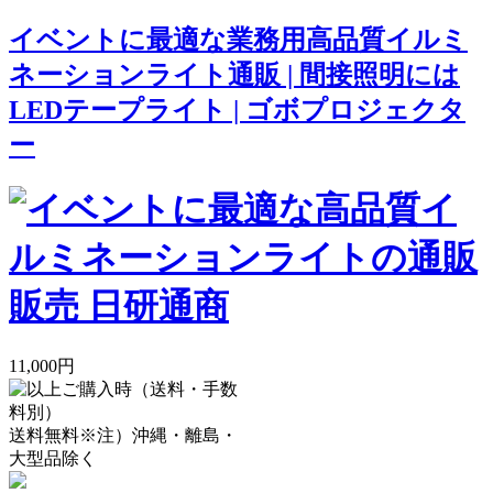
イベントに最適な業務用高品質イルミ
ネーションライト通販 | 間接照明には
LEDテープライト | ゴボプロジェクタ
ー
11,000円
送料無料
※注）沖縄・離島・
大型品除く