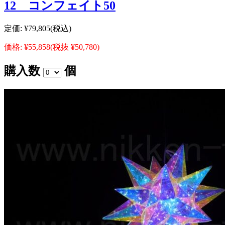
12 コンフェイト50
定価:
¥79,805
(税込)
価格:
¥55,858
(税抜 ¥50,780)
購入数
個