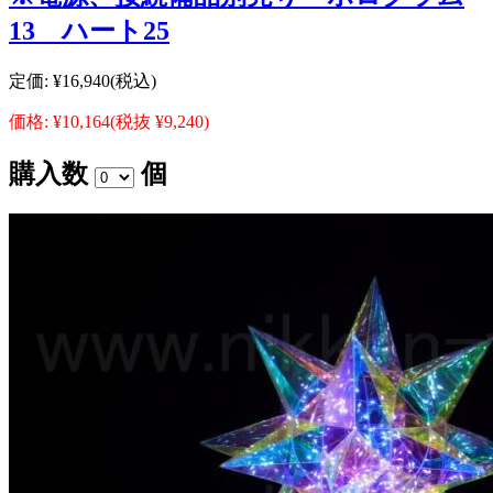
13 ハート25
定価:
¥16,940
(税込)
価格:
¥10,164
(税抜 ¥9,240)
購入数
個