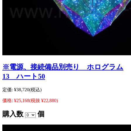
※電源、接続備品別売り ホログラム
13 ハート50
定価:
¥38,720
(税込)
価格:
¥25,168
(税抜 ¥22,880)
購入数
個