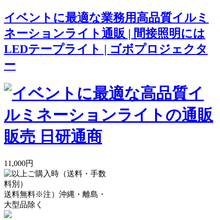
イベントに最適な業務用高品質イルミ
ネーションライト通販 | 間接照明には
LEDテープライト | ゴボプロジェクタ
ー
11,000円
送料無料
※注）沖縄・離島・
大型品除く