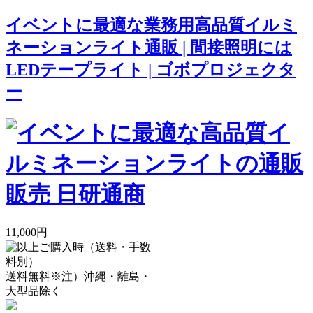
イベントに最適な業務用高品質イルミ
ネーションライト通販 | 間接照明には
LEDテープライト | ゴボプロジェクタ
ー
11,000円
送料無料
※注）沖縄・離島・
大型品除く