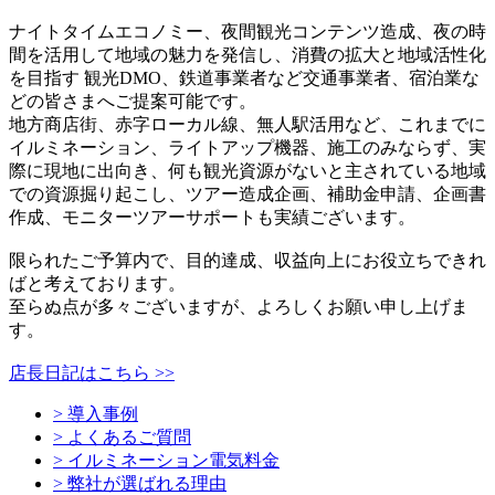
ナイトタイムエコノミー、夜間観光コンテンツ造成、夜の時
間を活用して地域の魅力を発信し、消費の拡大と地域活性化
を目指す 観光DMO、鉄道事業者など交通事業者、宿泊業な
どの皆さまへご提案可能です。
地方商店街、赤字ローカル線、無人駅活用など、これまでに
イルミネーション、ライトアップ機器、施工のみならず、実
際に現地に出向き、何も観光資源がないと主されている地域
での資源掘り起こし、ツアー造成企画、補助金申請、企画書
作成、モニターツアーサポートも実績ございます。
限られたご予算内で、目的達成、収益向上にお役立ちできれ
ばと考えております。
至らぬ点が多々ございますが、よろしくお願い申し上げま
す。
店長日記はこちら >>
> 導入事例
> よくあるご質問
> イルミネーション電気料金
> 弊社が選ばれる理由