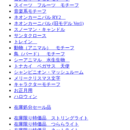
スイーツ フルーツ モチーフ
音楽系モチーフ
ネオンカーニバル RY2
ネオンカーニバル (旧モデル Ver1)
スノーマン・キャンドル
サンタクロース
トレイン
動物（アニマル） モチーフ
鳥（バード） モチーフ
シーアニマル 水生生物
トナカイ ペガサス 天使
シャンピニオン・マッシュルーム
メリークリスマス文字
キャラクターモチーフ
お正月用
ハロウィン
在庫処分セール品
在庫限り特価品 ストリングライト
在庫限り特価品 つららライト