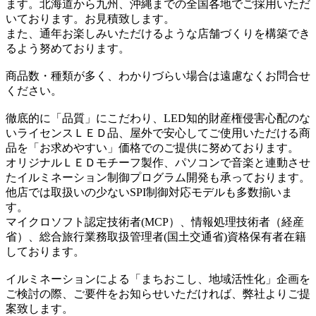
ます。北海道から九州、沖縄までの全国各地でご採用いただ
いております。お見積致します。
また、通年お楽しみいただけるような店舗づくりを構築でき
るよう努めております。
商品数・種類が多く、わかりづらい場合は遠慮なくお問合せ
ください。
徹底的に「品質」にこだわり、LED知的財産権侵害心配のな
いライセンスＬＥＤ品、屋外で安心してご使用いただける商
品を「お求めやすい」価格でのご提供に努めております。
オリジナルＬＥＤモチーフ製作、パソコンで音楽と連動させ
たイルミネーション制御プログラム開発も承っております。
他店では取扱いの少ないSPI制御対応モデルも多数揃いま
す。
マイクロソフト認定技術者(MCP）、情報処理技術者（経産
省）、総合旅行業務取扱管理者(国土交通省)資格保有者在籍
しております。
イルミネーションによる「まちおこし、地域活性化」企画を
ご検討の際、ご要件をお知らせいただければ、弊社よりご提
案致します。