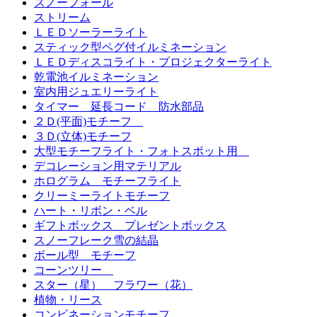
スノーフォール
ストリーム
ＬＥＤソーラーライト
スティック型ペグ付イルミネーション
ＬＥＤディスコライト・プロジェクターライト
乾電池イルミネーション
室内用ジュエリーライト
タイマー 延長コード 防水部品
２Ｄ(平面)モチーフ
３Ｄ(立体)モチーフ
大型モチーフライト・フォトスポット用
デコレーション用マテリアル
ホログラム モチーフライト
クリーミーライトモチーフ
ハート・リボン・ベル
ギフトボックス プレゼントボックス
スノーフレーク雪の結晶
ボール型 モチーフ
コーンツリー
スター（星） フラワー（花）
植物・リース
コンビネーションモチーフ