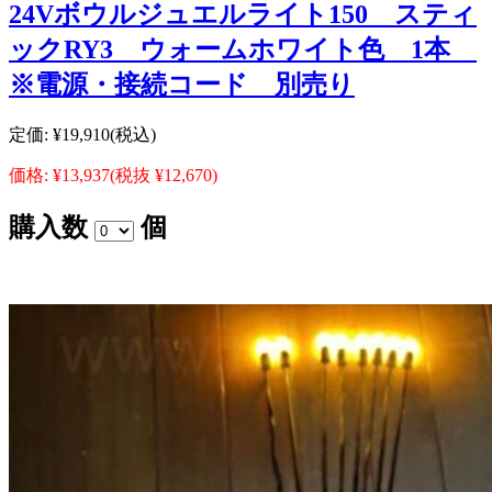
24Vボウルジュエルライト150 スティ
ックRY3 ウォームホワイト色 1本
※電源・接続コード 別売り
定価:
¥19,910
(税込)
価格:
¥13,937
(税抜 ¥12,670)
購入数
個