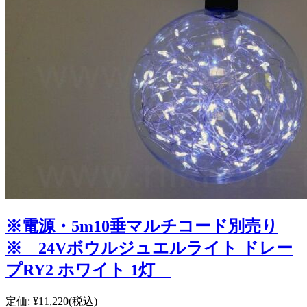
※電源・5m10垂マルチコード別売り
※ 24Vボウルジュエルライト ドレー
プRY2 ホワイト 1灯
定価:
¥11,220
(税込)