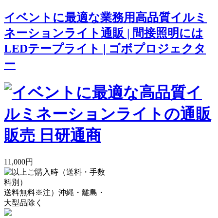
イベントに最適な業務用高品質イルミ
ネーションライト通販 | 間接照明には
LEDテープライト | ゴボプロジェクタ
ー
11,000円
送料無料
※注）沖縄・離島・
大型品除く