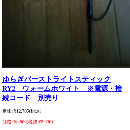
ゆらぎバーストライトスティック
RY2 ウォームホワイト ※電源・接
続コード 別売り
定価:
¥12,705
(税込)
価格:
¥8,800
(税抜 ¥8,000)