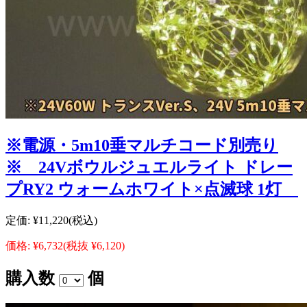
※電源・5m10垂マルチコード別売り
※ 24Vボウルジュエルライト ドレー
プRY2 ウォームホワイト×点滅球 1灯
定価:
¥11,220
(税込)
価格:
¥6,732
(税抜 ¥6,120)
購入数
個