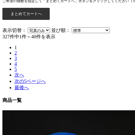
ご希望の個数を指定して「まとめてカートへ」ボタンをクリックしてください（
表示切替：
並び順：
327件中1件～40件を表示
1
2
3
4
5
次へ
次の5ページへ
最後へ
商品一覧