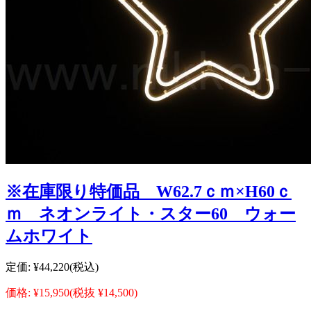
※在庫限り特価品 W62.7ｃｍ×H60ｃ
ｍ ネオンライト・スター60 ウォー
ムホワイト
定価:
¥44,220
(税込)
価格:
¥15,950
(税抜 ¥14,500)