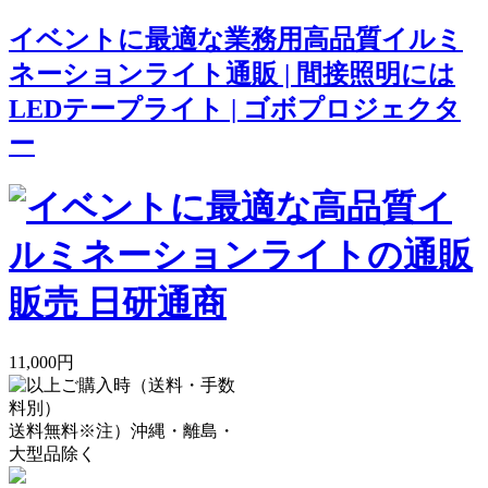
イベントに最適な業務用高品質イルミ
ネーションライト通販 | 間接照明には
LEDテープライト | ゴボプロジェクタ
ー
11,000円
送料無料
※注）沖縄・離島・
大型品除く