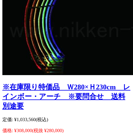
※在庫限り特価品 Ｗ280×Ｈ230cm レ
インボー・アーチ ※要問合せ 送料
別途要
定価:
¥1,033,560
(税込)
価格:
¥308,000
(税抜 ¥280,000)