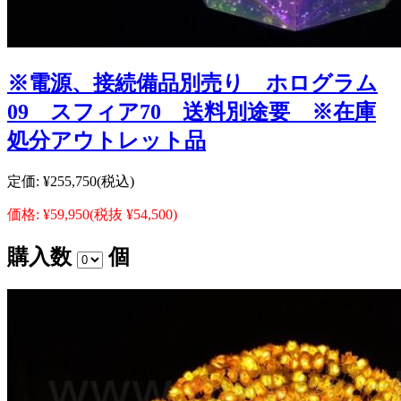
※電源、接続備品別売り ホログラム
09 スフィア70 送料別途要 ※在庫
処分アウトレット品
定価:
¥255,750
(税込)
価格:
¥59,950
(税抜 ¥54,500)
購入数
個