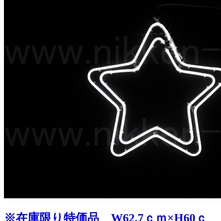
※在庫限り特価品 W62.7ｃｍ×H60ｃ