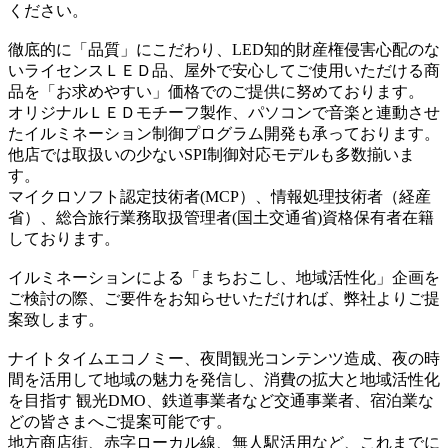
ください。
徹底的に「品質」にこだわり、LED知的財産権侵害心配のな
いライセンスＬＥＤ品、屋外で安心してご使用いただける商
品を「お求めやすい」価格でのご提供に努めております。
オリジナルＬＥＤモチーフ製作、パソコンで音楽と連動させ
たイルミネーション制御プログラム開発も承っております。
他店では取扱いの少ないSPI制御対応モデルも多数揃いま
す。
マイクロソフト認定技術者(MCP）、情報処理技術者（経産
省）、総合旅行業務取扱管理者(国土交通省)資格保有者在籍
しております。
イルミネーションによる「まちおこし、地域活性化」企画を
ご検討の際、ご要件をお知らせいただければ、弊社よりご提
案致します。
ナイトタイムエコノミー、夜間観光コンテンツ造成、夜の時
間を活用して地域の魅力を発信し、消費の拡大と地域活性化
を目指す 観光DMO、鉄道事業者など交通事業者、宿泊業な
どの皆さまへご提案可能です。
地方商店街、赤字ローカル線、無人駅活用など、これまでに