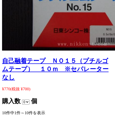
自己融着テープ ＮＯ１５（プチルゴ
ムテープ） １０ｍ ※セパレーター
なし
¥770
(税抜 ¥700)
購入数
個
10件中1件～10件を表示