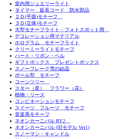
室内用ジュエリーライト
タイマー 延長コード 防水部品
２Ｄ(平面)モチーフ
３Ｄ(立体)モチーフ
大型モチーフライト・フォトスポット用
デコレーション用マテリアル
ホログラム モチーフライト
クリーミーライトモチーフ
ハート・リボン・ベル
ギフトボックス プレゼントボックス
スノーフレーク雪の結晶
ボール型 モチーフ
コーンツリー
スター（星） フラワー（花）
植物・リース
コンビネーションモチーフ
スイーツ フルーツ モチーフ
音楽系モチーフ
ネオンカーニバル RY2
ネオンカーニバル (旧モデル Ver1)
スノーマン・キャンドル