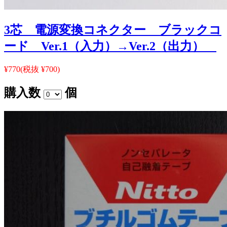
3芯 電源変換コネクター ブラックコ
ード Ver.1（入力）→Ver.2（出力）
¥770
(税抜 ¥700)
購入数
個