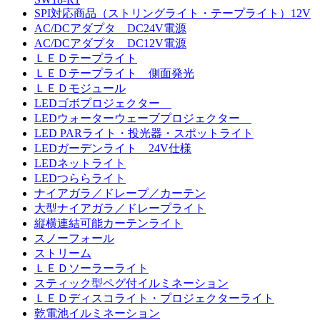
SPI対応商品（ストリングライト・テープライト）12V
AC/DCアダプタ DC24V電源
AC/DCアダプタ DC12V電源
ＬＥＤテープライト
ＬＥＤテープライト 側面発光
ＬＥＤモジュール
LEDゴボプロジェクター
LEDウォーターウェーブプロジェクター
LED PARライト・投光器・スポットライト
LEDガーデンライト 24V仕様
LEDネットライト
LEDつららライト
ナイアガラ／ドレープ／カーテン
大型ナイアガラ／ドレープライト
縦横連結可能カーテンライト
スノーフォール
ストリーム
ＬＥＤソーラーライト
スティック型ペグ付イルミネーション
ＬＥＤディスコライト・プロジェクターライト
乾電池イルミネーション