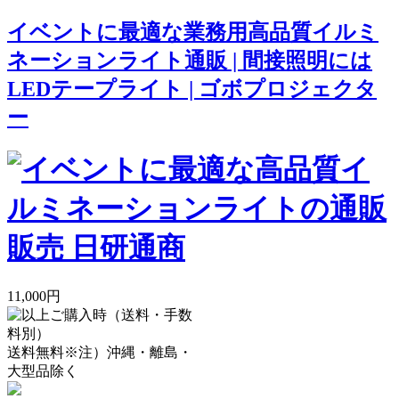
イベントに最適な業務用高品質イルミ
ネーションライト通販 | 間接照明には
LEDテープライト | ゴボプロジェクタ
ー
11,000円
送料無料
※注）沖縄・離島・
大型品除く