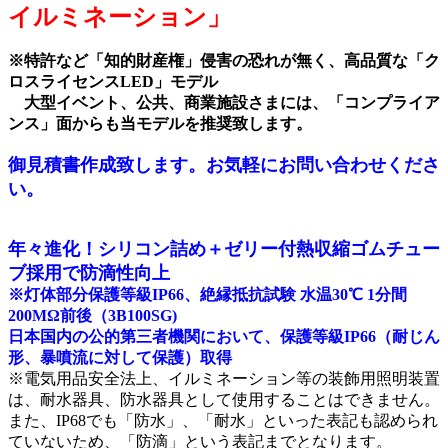
イルミネーション」
※特許など「知的財産権」侵害の恐れが無く、高品質な「ク
ロスライセンスLED」モデル
大型イベント、公共、商業施設さまには、「コンプライア
ンス」面からも当モデルを推奨致します。
御見積書作成致します。お気軽にお問い合わせくださ
い。
年々進化！シリコン詰め＋ゼリー付熱収縮ゴムチュー
ブ採用で防滴性向上
※灯体部分保護等級IP66、絶縁抵抗試験 水温30℃ 1分間
200MΩ前後（3B100SG)
日本国内の公的第三者機関において、保護等級IP66（耐じん
形、暴噴流に対して保護）取得
※電気用品安全法上、イルミネーション等の装飾用照明装置
は、耐水器具、防水器具として使用することはできません。
また、IP68でも「防水」、「耐水」といった表記も認められ
ていないため、「防滴」という表記までとなります。