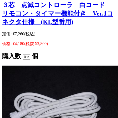
３芯 点滅コントローラ 白コード
リモコン・タイマー機能付き Ver.1コ
ネクタ仕様 (KL型番用)
定価:
¥7,260
(税込)
価格:
¥4,180
(税抜 ¥3,800)
購入数
個