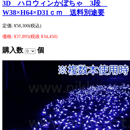
3D ハロウィンかぼちゃ 3段
W38×H64×D31ｃｍ 送料別途要
定価:
¥58,300
(税込)
価格:
¥37,895
(税抜 ¥34,450)
購入数
個