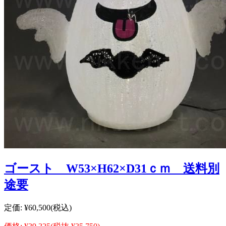
ゴースト W53×H62×D31ｃｍ 送料別
途要
定価:
¥60,500
(税込)