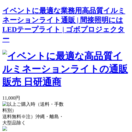
イベントに最適な業務用高品質イルミ
ネーションライト通販 | 間接照明には
LEDテープライト | ゴボプロジェクタ
ー
11,000円
送料無料
※注）沖縄・離島・
大型品除く