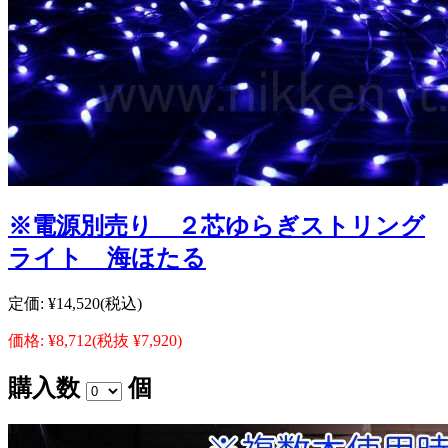
※電源別売り ２芯ゆらぎストリング
ライト 海ほたる
定価:
¥14,520
(税込)
価格:
¥8,712
(税抜 ¥7,920)
購入数
個