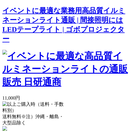
イベントに最適な業務用高品質イルミ
ネーションライト通販 | 間接照明には
LEDテープライト | ゴボプロジェクタ
ー
11,000円
送料無料
※注）沖縄・離島・
大型品除く