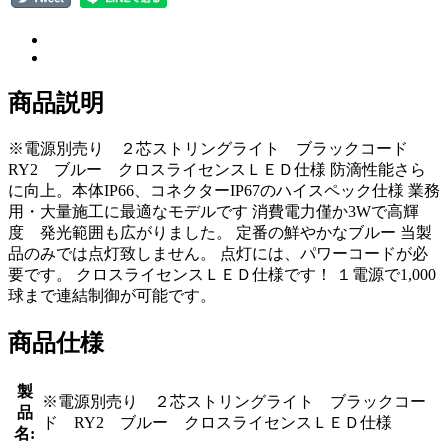
商品説明
※電源別売り ２芯ストリングライト ブラックコード
RY2 ブルー クロスライセンスＬＥＤ仕様 防滴性能さら
に向上。本体IP66、コネクターIP67のハイスペック仕様 業務
用・大量施工に最適なモデルです 消費電力僅か3Wで高輝
度 発光範囲も広がりました。 定番の鮮やかなブルー 当製
品のみでは点灯致しません。 点灯には、パワーコードが必
要です。 クロスライセンスＬＥＤ仕様です！ １電源で1,000
球まで連結制御が可能です。
商品仕様
製
※電源別売り ２芯ストリングライト ブラックコー
品
ド RY2 ブルー クロスライセンスＬＥＤ仕様
名: