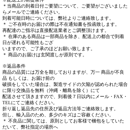
＊当商品の到着日付ご要望について、ご要望がございました
らメールでご連絡ください。
到着可能日時については、弊社よりご連絡致します。
＊ ご不在時のお届けの際は不在通知書を投函致します。
再配達のご指示は直接配送業者とご調整頂けます。
＊ 在庫のある商品は一部商品を除き、配送上の都合で到着
日が遅れる可能性もござ
いますので、ご了承のほどお願い致します。
＊ 商品のお届けは玄関渡しが原則です。
※返品条件
商品の品質には万全を期しておりますが、万一 商品が不良
品 もしくは、お届け前の
破損をしていた場合は、製造サイドの欠陥が認められた場合
に限り交換品を無料（沖縄・離島を除く）にて
配送させて頂きますので、到着後７日以内にメール・FAX・
TELにてご連絡ください。
折り返し返品先の住所及び返品方法等ご連絡致します。
但し、輸入品のため、多少のキズはご容赦ください。
＊ 不良品に関しては、原則としてお客様で梱包をしていた
だいて、弊社指定の場所へ