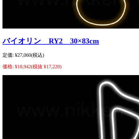
バイオリン RY2 30×83cm
定価:
¥27,060
(税込)
価格:
¥18,942
(税抜 ¥17,220)