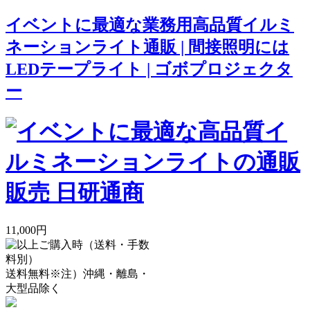
イベントに最適な業務用高品質イルミ
ネーションライト通販 | 間接照明には
LEDテープライト | ゴボプロジェクタ
ー
11,000円
送料無料
※注）沖縄・離島・
大型品除く