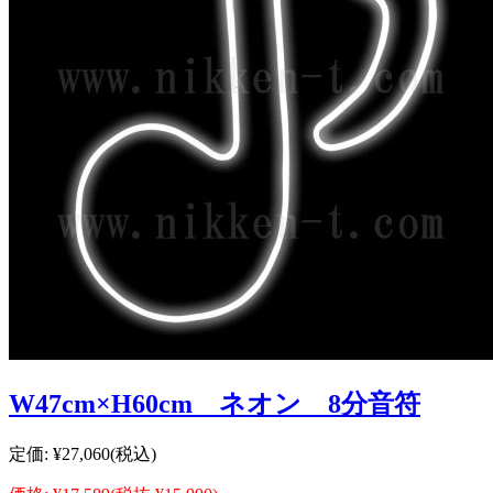
W47cm×H60cm ネオン 8分音符
定価:
¥27,060
(税込)