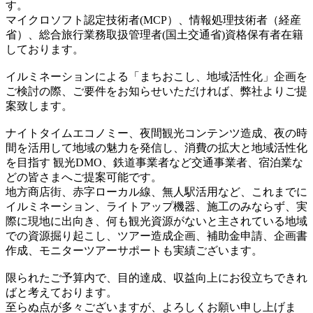
す。
マイクロソフト認定技術者(MCP）、情報処理技術者（経産
省）、総合旅行業務取扱管理者(国土交通省)資格保有者在籍
しております。
イルミネーションによる「まちおこし、地域活性化」企画を
ご検討の際、ご要件をお知らせいただければ、弊社よりご提
案致します。
ナイトタイムエコノミー、夜間観光コンテンツ造成、夜の時
間を活用して地域の魅力を発信し、消費の拡大と地域活性化
を目指す 観光DMO、鉄道事業者など交通事業者、宿泊業な
どの皆さまへご提案可能です。
地方商店街、赤字ローカル線、無人駅活用など、これまでに
イルミネーション、ライトアップ機器、施工のみならず、実
際に現地に出向き、何も観光資源がないと主されている地域
での資源掘り起こし、ツアー造成企画、補助金申請、企画書
作成、モニターツアーサポートも実績ございます。
限られたご予算内で、目的達成、収益向上にお役立ちできれ
ばと考えております。
至らぬ点が多々ございますが、よろしくお願い申し上げま