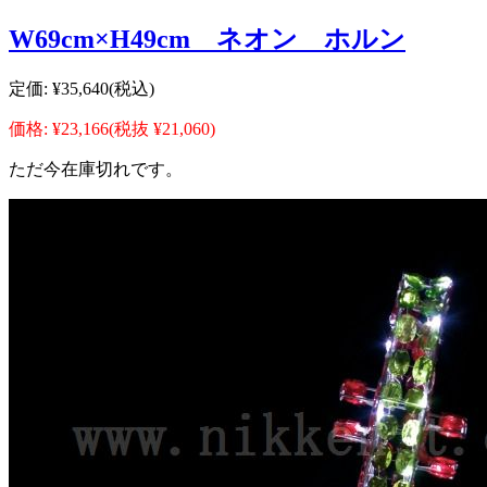
W69cm×H49cm ネオン ホルン
定価:
¥35,640
(税込)
価格:
¥23,166
(税抜 ¥21,060)
ただ今在庫切れです。