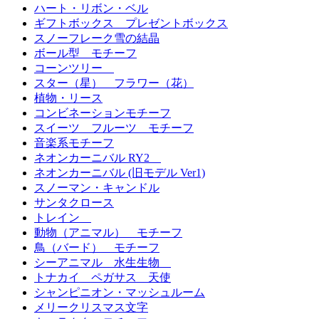
ハート・リボン・ベル
ギフトボックス プレゼントボックス
スノーフレーク雪の結晶
ボール型 モチーフ
コーンツリー
スター（星） フラワー（花）
植物・リース
コンビネーションモチーフ
スイーツ フルーツ モチーフ
音楽系モチーフ
ネオンカーニバル RY2
ネオンカーニバル (旧モデル Ver1)
スノーマン・キャンドル
サンタクロース
トレイン
動物（アニマル） モチーフ
鳥（バード） モチーフ
シーアニマル 水生生物
トナカイ ペガサス 天使
シャンピニオン・マッシュルーム
メリークリスマス文字