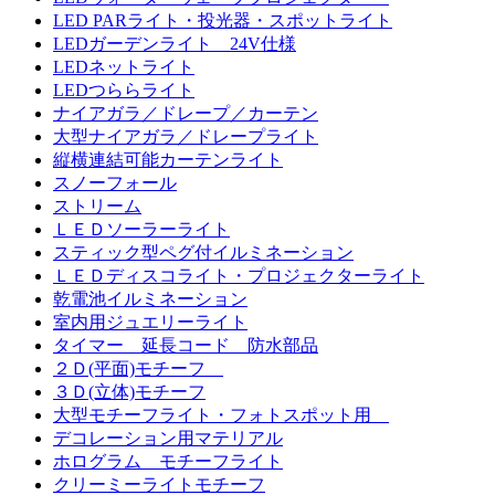
LED PARライト・投光器・スポットライト
LEDガーデンライト 24V仕様
LEDネットライト
LEDつららライト
ナイアガラ／ドレープ／カーテン
大型ナイアガラ／ドレープライト
縦横連結可能カーテンライト
スノーフォール
ストリーム
ＬＥＤソーラーライト
スティック型ペグ付イルミネーション
ＬＥＤディスコライト・プロジェクターライト
乾電池イルミネーション
室内用ジュエリーライト
タイマー 延長コード 防水部品
２Ｄ(平面)モチーフ
３Ｄ(立体)モチーフ
大型モチーフライト・フォトスポット用
デコレーション用マテリアル
ホログラム モチーフライト
クリーミーライトモチーフ