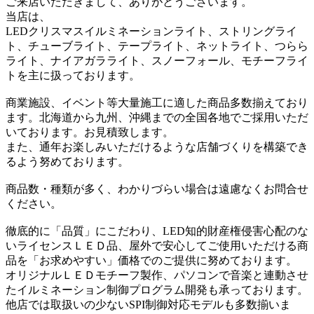
ご来店いただきまして、ありがとうございます。
当店は、
LEDクリスマスイルミネーションライト、ストリングライ
ト、チューブライト、テープライト、ネットライト、つらら
ライト、ナイアガラライト、スノーフォール、モチーフライ
トを主に扱っております。
商業施設、イベント等大量施工に適した商品多数揃えており
ます。北海道から九州、沖縄までの全国各地でご採用いただ
いております。お見積致します。
また、通年お楽しみいただけるような店舗づくりを構築でき
るよう努めております。
商品数・種類が多く、わかりづらい場合は遠慮なくお問合せ
ください。
徹底的に「品質」にこだわり、LED知的財産権侵害心配のな
いライセンスＬＥＤ品、屋外で安心してご使用いただける商
品を「お求めやすい」価格でのご提供に努めております。
オリジナルＬＥＤモチーフ製作、パソコンで音楽と連動させ
たイルミネーション制御プログラム開発も承っております。
他店では取扱いの少ないSPI制御対応モデルも多数揃いま