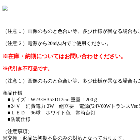
（注意１）画像のものと色合い等、多少仕様が異なる場合も
（注意２）電源から20m以内でご使用ください。
※在庫・納期についてはお問い合わせください。
※代引き不可品です。
（注意１）画像のものと色合い等、多少仕様が異なる場合も
商品仕様
■サイズ：W23×H35×D12cm 重量：200ｇ
■24Ｖ 消費電力 2W 組立要 電源(’24V60WトランスVe
■ＬＥＤ 96球 ホワイト色 常時点灯
■防滴仕様
（注意事項）
※交換・返品は初期不良のみの対応となっております。