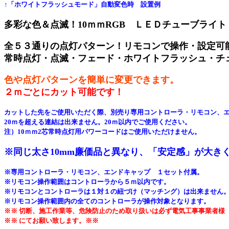
↑「ホワイトフラッシュモード」自動変色時 設置例
多彩な色＆点滅！10ｍｍRGB ＬＥＤチューブライ
全５３通りの点灯パターン！リモコンで操作・設定可
常時点灯・点滅・フェード・ホワイトフラッシュ・チ
色や点灯パターンを簡単に変更できます。
２ｍごとにカット可能です！
カットした先をご使用いただく際、別売り専用コントローラ・リモコン、
20ｍを超える連結は出来ません。20ｍ以内でご使用ください。
注）10ｍｍ2芯常時点灯用パワーコードはご使用いただけません。
※同じ太さ10mm廉価品と異なり、「安定感」が大き
※専用コントローラ・リモコン、エンドキャップ １セット付属。
※リモコン操作範囲はコントローラから５ｍ以内です。
※リモコンとコントローラは１対１の紐づけ（マッチング）は出来ません
※リモコン操作範囲内の全てのコントローラが操作対象となります。
※※ 切断、施工作業等、危険防止のため取り扱いは必ず電気工事事業者様
※※ にてお願い致します。※※