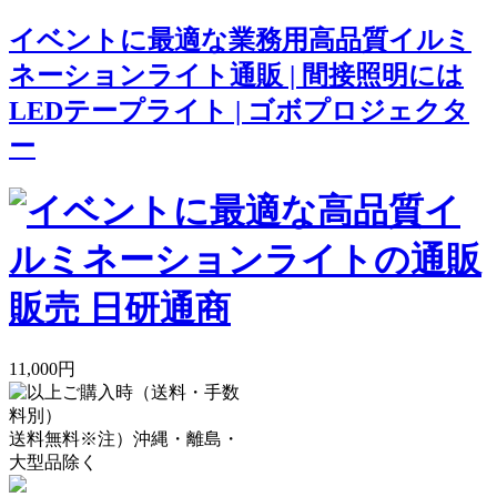
イベントに最適な業務用高品質イルミ
ネーションライト通販 | 間接照明には
LEDテープライト | ゴボプロジェクタ
ー
11,000円
送料無料
※注）沖縄・離島・
大型品除く