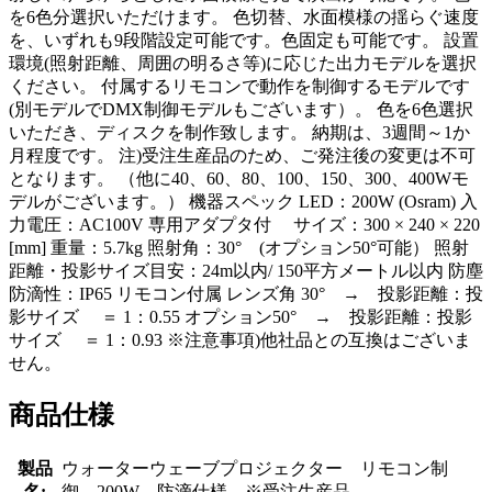
を6色分選択いただけます。 色切替、水面模様の揺らぐ速度
を、いずれも9段階設定可能です。色固定も可能です。 設置
環境(照射距離、周囲の明るさ等)に応じた出力モデルを選択
ください。 付属するリモコンで動作を制御するモデルです
(別モデルでDMX制御モデルもございます）。 色を6色選択
いただき、ディスクを制作致します。 納期は、3週間～1か
月程度です。 注)受注生産品のため、ご発注後の変更は不可
となります。 （他に40、60、80、100、150、300、400Wモ
デルがございます。） 機器スペック LED：200W (Osram) 入
力電圧：AC100V 専用アダプタ付 サイズ：300 × 240 × 220
[mm] 重量：5.7kg 照射角：30° (オプション50°可能） 照射
距離・投影サイズ目安：24m以内/ 150平方メートル以内 防塵
防滴性：IP65 リモコン付属 レンズ角 30° → 投影距離：投
影サイズ ＝ 1：0.55 オプション50° → 投影距離：投影
サイズ ＝ 1：0.93 ※注意事項)他社品との互換はございま
せん。
商品仕様
製品
ウォーターウェーブプロジェクター リモコン制
名:
御 200W 防滴仕様 ※受注生産品