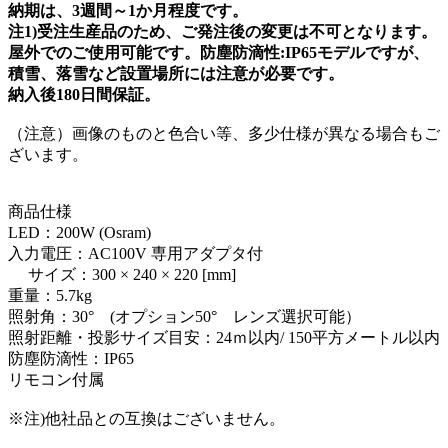
納期は、3週間～1か月程度です。
注1)受注生産品のため、ご発注後の変更は不可となります。
屋外でのご使用可能です。防塵防滴性:IP65モデルですが、
積雪、落雪など設置場所には注意が必要です。
納入後180日間保証。
（注意）画像のものと色合い等、多少仕様が異なる場合もご
ざいます。
商品仕様
LED：200W (Osram)
入力電圧：AC100V 専用アダプタ付
サイズ：300 × 240 × 220 [mm]
重量：5.7kg
照射角：30° (オプション50° レンズ選択可能）
照射距離・投影サイズ目安：24ｍ以内/ 150平方メートル以内
防塵防滴性：IP65
リモコン付属
※注)他社品との互換はございません。