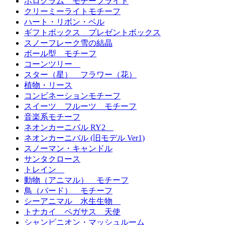
ホログラム モチーフライト
クリーミーライトモチーフ
ハート・リボン・ベル
ギフトボックス プレゼントボックス
スノーフレーク雪の結晶
ボール型 モチーフ
コーンツリー
スター（星） フラワー（花）
植物・リース
コンビネーションモチーフ
スイーツ フルーツ モチーフ
音楽系モチーフ
ネオンカーニバル RY2
ネオンカーニバル (旧モデル Ver1)
スノーマン・キャンドル
サンタクロース
トレイン
動物（アニマル） モチーフ
鳥（バード） モチーフ
シーアニマル 水生生物
トナカイ ペガサス 天使
シャンピニオン・マッシュルーム