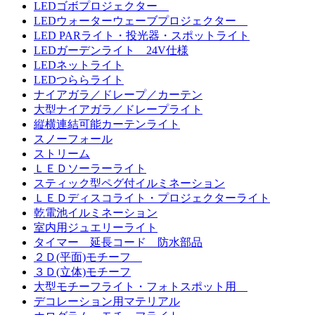
LEDゴボプロジェクター
LEDウォーターウェーブプロジェクター
LED PARライト・投光器・スポットライト
LEDガーデンライト 24V仕様
LEDネットライト
LEDつららライト
ナイアガラ／ドレープ／カーテン
大型ナイアガラ／ドレープライト
縦横連結可能カーテンライト
スノーフォール
ストリーム
ＬＥＤソーラーライト
スティック型ペグ付イルミネーション
ＬＥＤディスコライト・プロジェクターライト
乾電池イルミネーション
室内用ジュエリーライト
タイマー 延長コード 防水部品
２Ｄ(平面)モチーフ
３Ｄ(立体)モチーフ
大型モチーフライト・フォトスポット用
デコレーション用マテリアル