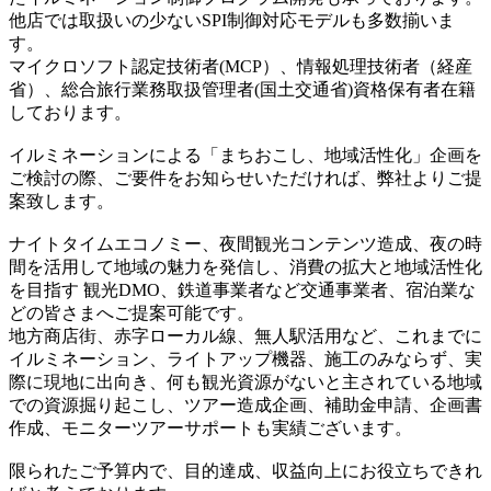
他店では取扱いの少ないSPI制御対応モデルも多数揃いま
す。
マイクロソフト認定技術者(MCP）、情報処理技術者（経産
省）、総合旅行業務取扱管理者(国土交通省)資格保有者在籍
しております。
イルミネーションによる「まちおこし、地域活性化」企画を
ご検討の際、ご要件をお知らせいただければ、弊社よりご提
案致します。
ナイトタイムエコノミー、夜間観光コンテンツ造成、夜の時
間を活用して地域の魅力を発信し、消費の拡大と地域活性化
を目指す 観光DMO、鉄道事業者など交通事業者、宿泊業な
どの皆さまへご提案可能です。
地方商店街、赤字ローカル線、無人駅活用など、これまでに
イルミネーション、ライトアップ機器、施工のみならず、実
際に現地に出向き、何も観光資源がないと主されている地域
での資源掘り起こし、ツアー造成企画、補助金申請、企画書
作成、モニターツアーサポートも実績ございます。
限られたご予算内で、目的達成、収益向上にお役立ちできれ