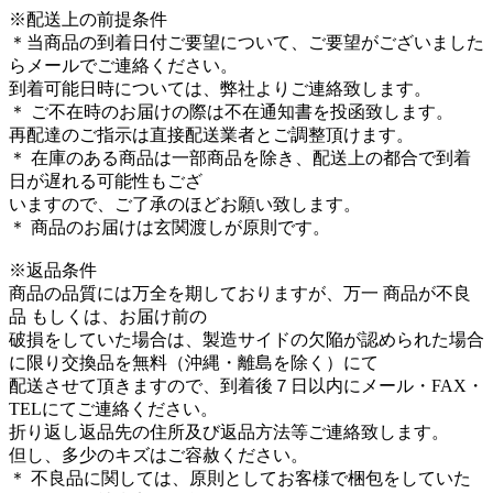
※配送上の前提条件
＊当商品の到着日付ご要望について、ご要望がございました
らメールでご連絡ください。
到着可能日時については、弊社よりご連絡致します。
＊ ご不在時のお届けの際は不在通知書を投函致します。
再配達のご指示は直接配送業者とご調整頂けます。
＊ 在庫のある商品は一部商品を除き、配送上の都合で到着
日が遅れる可能性もござ
いますので、ご了承のほどお願い致します。
＊ 商品のお届けは玄関渡しが原則です。
※返品条件
商品の品質には万全を期しておりますが、万一 商品が不良
品 もしくは、お届け前の
破損をしていた場合は、製造サイドの欠陥が認められた場合
に限り交換品を無料（沖縄・離島を除く）にて
配送させて頂きますので、到着後７日以内にメール・FAX・
TELにてご連絡ください。
折り返し返品先の住所及び返品方法等ご連絡致します。
但し、多少のキズはご容赦ください。
＊ 不良品に関しては、原則としてお客様で梱包をしていた