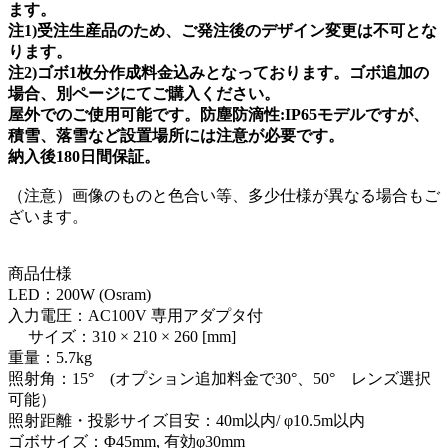
ます。
注1)受注生産品のため、ご発注後のデザイン変更は不可とな
ります。
注2)ゴボ1枚分作成料金込みとなっております。ゴボ追加の
場合、別ページにてご購入ください。
屋外でのご使用可能です。防塵防滴性:IP65モデルですが、
積雪、落雪など設置場所には注意が必要です。
納入後180日間保証。
（注意）画像のものと色合い等、多少仕様が異なる場合もご
ざいます。
商品仕様
LED：200W (Osram)
入力電圧：AC100V 専用アダプタ付
サイズ：310 × 210 × 260 [mm]
重量：5.7kg
照射角：15° (オプション追加料金で30°、50° レンズ選択
可能）
照射距離・投影サイズ目安：40m以内/ φ10.5m以内
ゴボサイズ：Φ45mm, 有効φ30mm