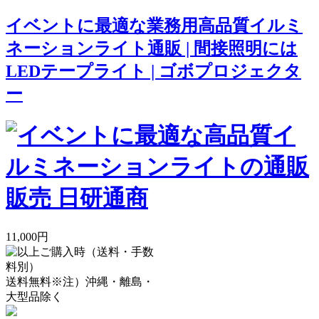
イベントに最適な業務用高品質イルミ
ネーションライト通販 | 間接照明には
LEDテープライト | ゴボプロジェクタ
ー
11,000円
送料無料
※注）沖縄・離島・
大型品除く