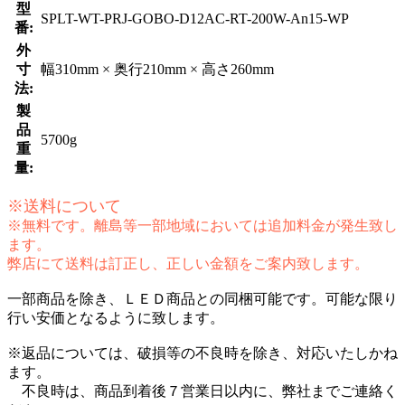
型
SPLT-WT-PRJ-GOBO-D12AC-RT-200W-An15-WP
番:
外
寸
幅310mm × 奥行210mm × 高さ260mm
法:
製
品
5700g
重
量:
※送料について
※無料です。離島等一部地域においては追加料金が発生致し
ます。
弊店にて送料は訂正し、正しい金額をご案内致します。
一部商品を除き、ＬＥＤ商品との同梱可能です。可能な限り
行い安価となるように致します。
※返品については、破損等の不良時を除き、対応いたしかね
ます。
不良時は、商品到着後７営業日以内に、弊社までご連絡く