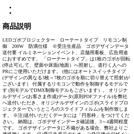
商品説明
LEDゴボプロジェクター ローテートタイプ リモコン制
御 200W 防滴仕様 ※受注生産品 ゴボデザインデータ
送付要 イルミネーションイベント、店舗用看板、広告用途
におすすめです。 「ローテートタイプ」は1枚のゴボが回転
(停止可)して、壁面や床面(地面）へ照射し、道行く人への
PRにご使用いただけます。 (他にはオートスイッチタイプ
(デザインの異なる3枚～7枚のゴボを順に切り替えて照射)が
ございます） 付属するリモコンで動作を制御するモデルで
す (別モデルでDMX制御モデルもございます）。 オリジナ
ルデザイン(お客さま作成)データ(原則PDFファイル)を弊社
へ送付いただき、オリジナルデザインのゴボ(スライドプロ
ジェクターでいうところのスライドフィルム)を制作致しま
す。 ※注)送付いただくデータには「円形枠」をつけてくだ
さい。 納期は、ゴボデザインデータ確認後、3～4週間程度
です。 ゴボデザインデータに不備がある場合、弊社よりご