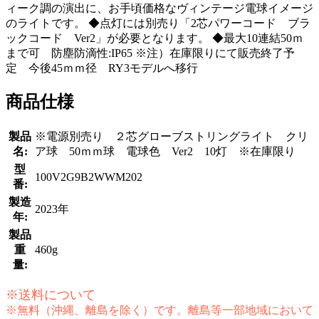
ィーク調の演出に、お手頃価格なヴィンテージ電球イメージ
のライトです。 ◆点灯には別売り「2芯パワーコード ブラ
ックコード Ver2」が必要となります。 ◆最大10連結50ｍ
まで可 防塵防滴性:IP65 ※注）在庫限りにて販売終了予
定 今後45ｍｍ径 RY3モデルへ移行
商品仕様
製品
※電源別売り ２芯グローブストリングライト クリ
名:
ア球 50ｍｍ球 電球色 Ver2 10灯 ※在庫限り
型
100V2G9B2WWM202
番:
製造
2023年
年:
製品
重
460g
量:
※送料について
※無料（沖縄、離島を除く）です。離島等一部地域において