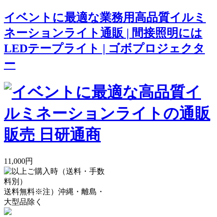
イベントに最適な業務用高品質イルミ
ネーションライト通販 | 間接照明には
LEDテープライト | ゴボプロジェクタ
ー
11,000円
送料無料
※注）沖縄・離島・
大型品除く