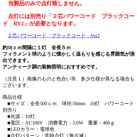
当製品のみで点灯致しません。
点灯には別売り「２芯パワーコード ブラックコー
ド RY2」が必要となります。
２芯パワーコード ブラックコード Ver2
約50ｃｍ間隔に１灯 全長５ｍ
フィラメント球のように懐かしく温もりを感じる雰囲気が演
出できます。
アンティーク調の装飾照明におすすめです。
（注意１）画像のものと色合い等、多少仕様が異なる場合も
ございます。
商品仕様
■サイズ：全長500ｃｍ、球径:50mm 10灯 パワーコード
別売り
■光源：10灯
■電圧：AC100V 消費電力：3.6W 重量：460ｇ
■LEDカラー：電球色
■点灯パターン：常時点灯（無点滅）