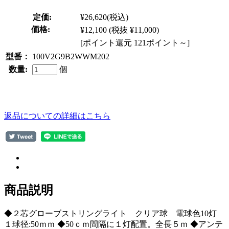
定価:
¥26,620
(税込)
価格:
¥12,100
(税抜 ¥11,000)
[ポイント還元 121ポイント～]
型番：
100V2G9B2WWM202
数量:
個
返品についての詳細はこちら
商品説明
◆２芯グローブストリングライト クリア球 電球色10灯
１球径:50ｍｍ ◆50ｃｍ間隔に１灯配置。全長５ｍ ◆アンテ