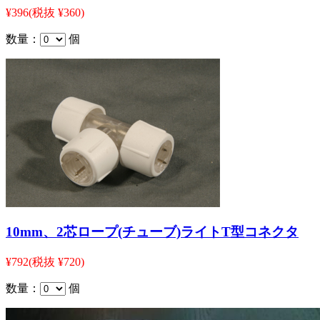
¥396
(税抜 ¥360)
数量：
個
10mm、2芯ロープ(チューブ)ライトT型コネクタ
¥792
(税抜 ¥720)
数量：
個