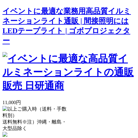
イベントに最適な業務用高品質イルミ
ネーションライト通販 | 間接照明には
LEDテープライト | ゴボプロジェクタ
ー
11,000円
送料無料
※注）沖縄・離島・
大型品除く