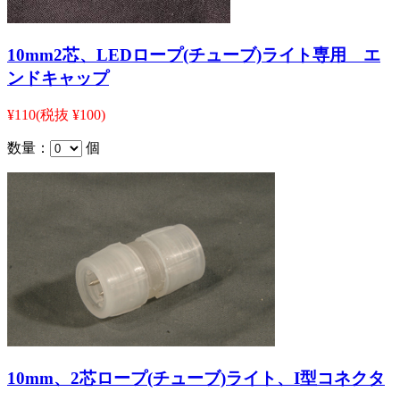
10mm2芯、LEDロープ(チューブ)ライト専用 エ
ンドキャップ
¥110
(税抜 ¥100)
数量：
個
10mm、2芯ロープ(チューブ)ライト、I型コネクタ