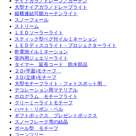
ナイアガラ／ドレープ／カーテン
大型ナイアガラ／ドレープライト
縦横連結可能カーテンライト
スノーフォール
ストリーム
ＬＥＤソーラーライト
スティック型ペグ付イルミネーション
ＬＥＤディスコライト・プロジェクターライト
乾電池イルミネーション
室内用ジュエリーライト
タイマー 延長コード 防水部品
２Ｄ(平面)モチーフ
３Ｄ(立体)モチーフ
大型モチーフライト・フォトスポット用
デコレーション用マテリアル
ホログラム モチーフライト
クリーミーライトモチーフ
ハート・リボン・ベル
ギフトボックス プレゼントボックス
スノーフレーク雪の結晶
ボール型 モチーフ
コーンツリー