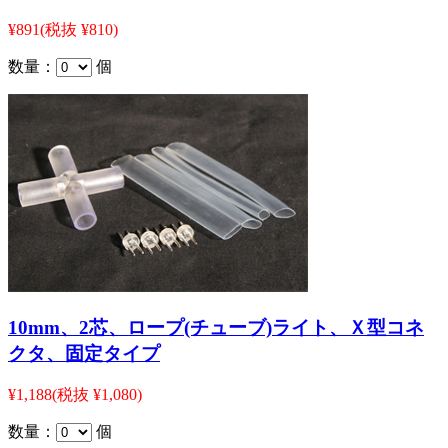
¥891
(税抜 ¥810)
数量：
個
10mm、2芯、ロープ(チューブ)ライト、Ｘ型コネ
クタ、固定タイプ
¥1,188
(税抜 ¥1,080)
数量：
個