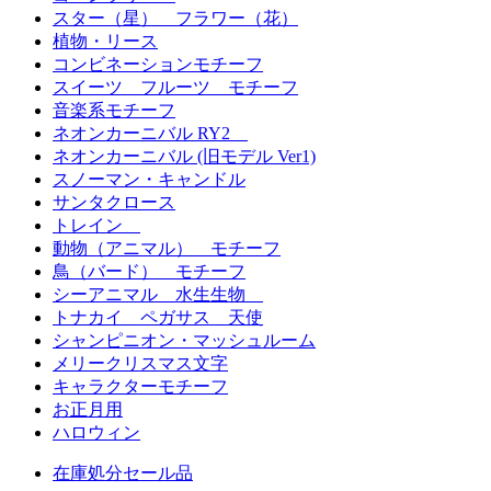
スター（星） フラワー（花）
植物・リース
コンビネーションモチーフ
スイーツ フルーツ モチーフ
音楽系モチーフ
ネオンカーニバル RY2
ネオンカーニバル (旧モデル Ver1)
スノーマン・キャンドル
サンタクロース
トレイン
動物（アニマル） モチーフ
鳥（バード） モチーフ
シーアニマル 水生生物
トナカイ ペガサス 天使
シャンピニオン・マッシュルーム
メリークリスマス文字
キャラクターモチーフ
お正月用
ハロウィン
在庫処分セール品