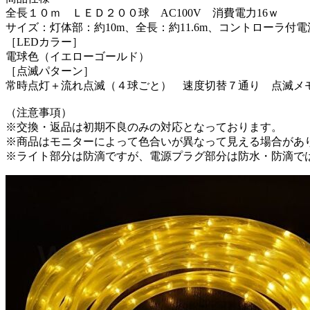
全長１０ｍ ＬＥＤ２００球 AC100V 消費電力16ｗ
サイズ：灯体部：約10m、全長：約11.6m、コントローラ付
［LEDカラー］
電球色（イエローゴールド）
［点滅パターン］
常時点灯＋流れ点滅（４球ごと） 速度切替７通り 点滅メ
（注意事項）
※交換・返品は初期不良のみの対応となっております。
※商品はモニターによって色合いが異なって見える場合があ
※ライト部分は防滴ですが、電源プラグ部分は防水・防滴で