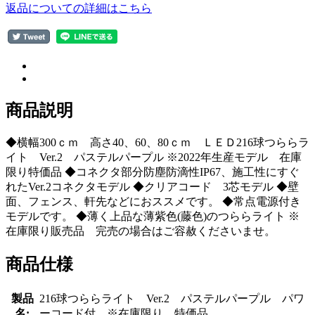
返品についての詳細はこちら
商品説明
◆横幅300ｃｍ 高さ40、60、80ｃｍ ＬＥＤ216球つららラ
イト Ver.2 パステルパープル ※2022年生産モデル 在庫
限り特価品 ◆コネクタ部分防塵防滴性IP67、施工性にすぐ
れたVer.2コネクタモデル ◆クリアコード 3芯モデル ◆壁
面、フェンス、軒先などにおススメです。 ◆常点電源付き
モデルです。 ◆薄く上品な薄紫色(藤色)のつららライト ※
在庫限り販売品 完売の場合はご容赦くださいませ。
商品仕様
製品
216球つららライト Ver.2 パステルパープル パワ
名:
ーコード付 ※在庫限り 特価品