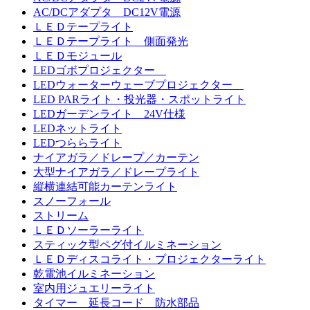
AC/DCアダプタ DC12V電源
ＬＥＤテープライト
ＬＥＤテープライト 側面発光
ＬＥＤモジュール
LEDゴボプロジェクター
LEDウォーターウェーブプロジェクター
LED PARライト・投光器・スポットライト
LEDガーデンライト 24V仕様
LEDネットライト
LEDつららライト
ナイアガラ／ドレープ／カーテン
大型ナイアガラ／ドレープライト
縦横連結可能カーテンライト
スノーフォール
ストリーム
ＬＥＤソーラーライト
スティック型ペグ付イルミネーション
ＬＥＤディスコライト・プロジェクターライト
乾電池イルミネーション
室内用ジュエリーライト
タイマー 延長コード 防水部品