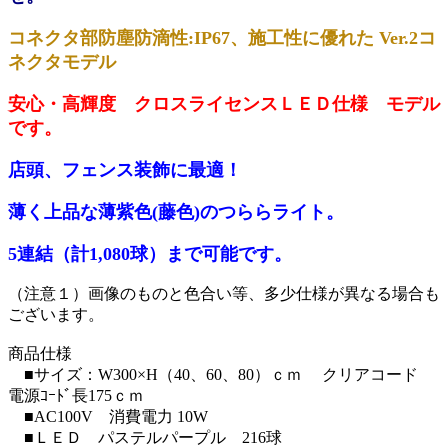
コネクタ部防塵防滴性:IP67、施工性に優れた Ver.2コ
ネクタモデル
安心・高輝度 クロスライセンスＬＥＤ仕様 モデル
です。
店頭、フェンス装飾に最適！
薄く上品な薄紫色(藤色)のつららライト。
5連結（計1,080球）まで可能です。
（注意１）画像のものと色合い等、多少仕様が異なる場合も
ございます。
商品仕様
■サイズ：W300×H（40、60、80）ｃｍ クリアコード
電源ｺｰﾄﾞ長175ｃｍ
■AC100V 消費電力 10W
■ＬＥＤ パステルパープル 216球