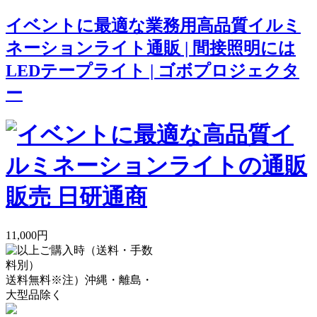
イベントに最適な業務用高品質イルミ
ネーションライト通販 | 間接照明には
LEDテープライト | ゴボプロジェクタ
ー
11,000円
送料無料
※注）沖縄・離島・
大型品除く