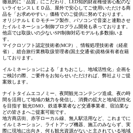
徹底的に「品質」にこだわり、LED知的財産権侵害心配のな
いライセンスＬＥＤ品、屋外で安心してご使用いただける商
品を「お求めやすい」価格でのご提供に努めております。
オリジナルＬＥＤモチーフ製作、パソコンで音楽と連動させ
たイルミネーション制御プログラム開発も承っております。
他店では取扱いの少ないSPI制御対応モデルも多数揃いま
す。
マイクロソフト認定技術者(MCP）、情報処理技術者（経産
省）、総合旅行業務取扱管理者(国土交通省)資格保有者在籍
しております。
イルミネーションによる「まちおこし、地域活性化」企画を
ご検討の際、ご要件をお知らせいただければ、弊社よりご提
案致します。
ナイトタイムエコノミー、夜間観光コンテンツ造成、夜の時
間を活用して地域の魅力を発信し、消費の拡大と地域活性化
を目指す 観光DMO、鉄道事業者など交通事業者、宿泊業な
どの皆さまへご提案可能です。
地方商店街、赤字ローカル線、無人駅活用など、これまでに
イルミネーション、ライトアップ機器、施工のみならず、実
際に現地に出向き、何も観光資源がないと主されている地域