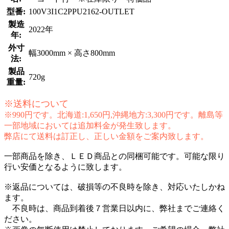
型番:
100V3I1C2PPU2162-OUTLET
製造
2022年
年:
外寸
幅3000mm × 高さ800mm
法:
製品
720g
重量:
※送料について
※990円です。北海道:1,650円,沖縄地方:3,300円です。離島等
一部地域においては追加料金が発生致します。
弊店にて送料は訂正し、正しい金額をご案内致します。
一部商品を除き、ＬＥＤ商品との同梱可能です。可能な限り
行い安価となるように致します。
※返品については、破損等の不良時を除き、対応いたしかね
ます。
不良時は、商品到着後７営業日以内に、弊社までご連絡く
ださい。