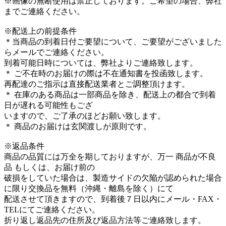
※画像の無断使用は禁止しております。ご希望の場合、弊社
までご連絡ください。
※配送上の前提条件
＊当商品の到着日付ご要望について、ご要望がございました
らメールでご連絡ください。
到着可能日時については、弊社よりご連絡致します。
＊ ご不在時のお届けの際は不在通知書を投函致します。
再配達のご指示は直接配送業者とご調整頂けます。
＊ 在庫のある商品は一部商品を除き、配送上の都合で到着
日が遅れる可能性もござ
いますので、ご了承のほどお願い致します。
＊ 商品のお届けは玄関渡しが原則です。
※返品条件
商品の品質には万全を期しておりますが、万一 商品が不良
品 もしくは、お届け前の
破損をしていた場合は、製造サイドの欠陥が認められた場合
に限り交換品を無料（沖縄・離島を除く）にて
配送させて頂きますので、到着後７日以内にメール・FAX・
TELにてご連絡ください。
折り返し返品先の住所及び返品方法等ご連絡致します。